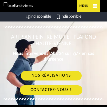
MENU
indisponible
indisponible
ARTISAN PEINTRE MUR ET PLAFOND
HAUTE-VIENNE
Nous intervenons 24h/24 sur 7j/7 en cas
d'urgence
NOS RÉALISATIONS
CONTACTEZ-NOUS !