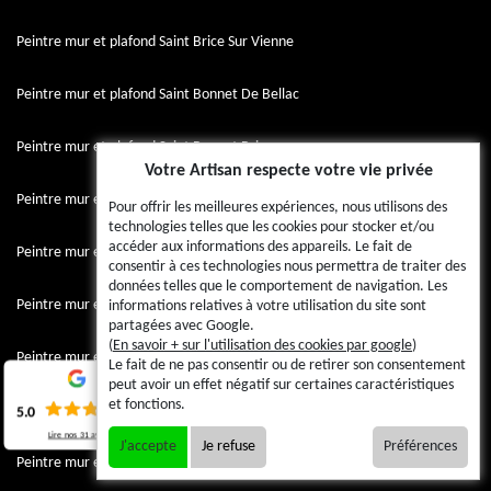
Peintre mur et plafond Saint Brice Sur Vienne
Peintre mur et plafond Saint Bonnet De Bellac
Peintre mur et plafond Saint Bonnet Briance
Votre Artisan respecte votre vie privée
Peintre mur et plafond Saint Bazile
Pour offrir les meilleures expériences, nous utilisons des
technologies telles que les cookies pour stocker et/ou
accéder aux informations des appareils. Le fait de
Peintre mur et plafond Saint Barbant
consentir à ces technologies nous permettra de traiter des
données telles que le comportement de navigation. Les
Peintre mur et plafond Saint Auvent
informations relatives à votre utilisation du site sont
partagées avec Google.
(
En savoir + sur l'utilisation des cookies par google
)
Peintre mur et plafond Sainte Anne Saint Priest
Le fait de ne pas consentir ou de retirer son consentement
peut avoir un effet négatif sur certaines caractéristiques
et fonctions.
Peintre mur et plafond Saint Amand Magnazeix
5.0
Lire nos
31
avis
J'accepte
Je refuse
Préférences
Peintre mur et plafond Saint Amand Le Petit