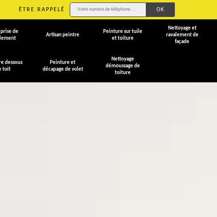
ÊTRE RAPPELÉ
Nettoyage et
prise de
Peinture sur tuile
Artisan peintre
ravalement de
alement
et toiture
façade
Nettoyage
re dessous
Peinture et
démoussage de
e toit
décapage de volet
toiture