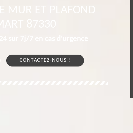
RE MUR ET PLAFOND
ART 87330
4 sur 7j/7 en cas d'urgence
CONTACTEZ-NOUS !