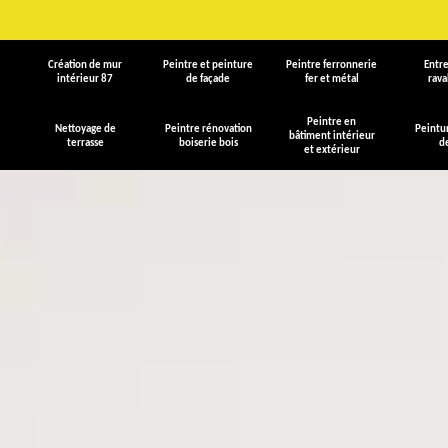
Création de mur
Peintre et peinture
Peintre ferronnerie
Entre
intérieur 87
de façade
fer et métal
rav
Peintre en
Nettoyage de
Peintre rénovation
Peintu
bâtiment intérieur
terrasse
boiserie bois
d
et extérieur