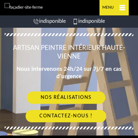
MENU
indisponible
indisponible
ARTISAN PEINTRE INTÉRIEUR HAUTE-
VIENNE
Nous intervenons 24h/24 sur 7j/7 en cas
d'urgence
NOS RÉALISATIONS
CONTACTEZ-NOUS !