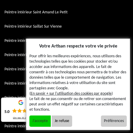
Peintre intérieur Saint Amand Le Petit
Peintre intérieur Saillat Sur Vienne
Peintre intérieur Roziers Saint Georges
Votre Artisan respecte votre vie privée
Peintre intérieur Royeres
Pour offrir les meilleures expériences, nous utilisons des
technologies telles que les cookies pour stocker et/ou
accéder aux informations des appareils. Le fait de
Peintre intérieur Roussac
consentir à ces technologies nous permettra de traiter des
données telles que le comportement de navigation. Les
informations relatives à votre utilisation du site sont
Peintre intérieur La Roche L Abeille
partagées avec Google.
(
En savoir + sur l'utilisation des cookies par google
)
Peintre intérieur Rochechouart
Le fait de ne pas consentir ou de retirer son consentement
peut avoir un effet négatif sur certaines caractéristiques
et fonctions.
Peintre intérieur Rilhac Rancon
5.0
Lire nos
31
avis
J'accepte
Je refuse
Préférences
Peintre intérieur Rilhac Lastours