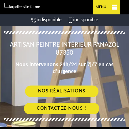
MENU
indisponible
indisponible
ARTISAN PEINTRE INTÉRIEUR PANAZOL
87350
Nous intervenons 24h/24 sur 7j/7 en cas
d'urgence
NOS RÉALISATIONS
CONTACTEZ-NOUS !