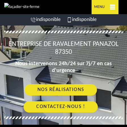
MENU
indisponible
indisponible
ENTREPRISE DE RAVALEMENT PANAZOL
87350
Nous intervenons 24h/24 sur 7j/7 en cas
d'urgence
NOS RÉALISATIONS
CONTACTEZ-NOUS !