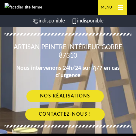
MENU
indisponible
indisponible
ARTISAN PEINTRE INTÉRIEUR GORRE
87310
Nous intervenons 24h/24 sur 7j/7 en cas
d'urgence
NOS RÉALISATIONS
CONTACTEZ-NOUS !