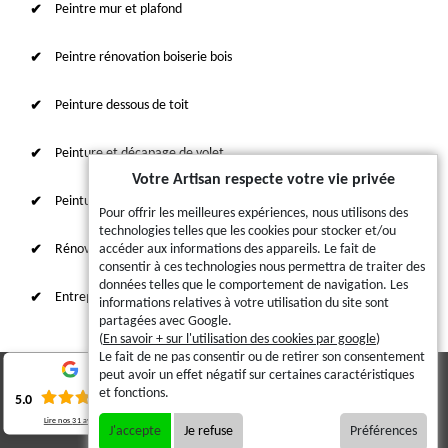
Peintre mur et plafond
Peintre rénovation boiserie bois
Peinture dessous de toit
Peinture et décapage de volet
Votre Artisan respecte votre vie privée
Peinture sur tuile et toiture
Pour offrir les meilleures expériences, nous utilisons des
technologies telles que les cookies pour stocker et/ou
Rénovation intérieure 87
accéder aux informations des appareils. Le fait de
consentir à ces technologies nous permettra de traiter des
données telles que le comportement de navigation. Les
Entreprise de ravalement
informations relatives à votre utilisation du site sont
partagées avec Google.
(
En savoir + sur l'utilisation des cookies par google
)
Le fait de ne pas consentir ou de retirer son consentement
peut avoir un effet négatif sur certaines caractéristiques
© 2023 - 2026 - Tout droit réservé
et fonctions.
5.0
Lire nos
31
avis
Mentions légales
J'accepte
Je refuse
Préférences