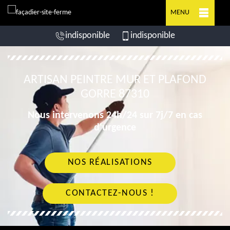
MENU
indisponible
indisponible
ARTISAN PEINTRE MUR ET PLAFOND
GORRE 87310
Nous intervenons 24h/24 sur 7j/7 en cas
d'urgence
NOS RÉALISATIONS
CONTACTEZ-NOUS !