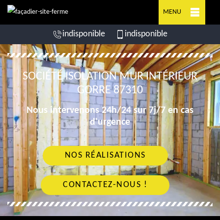
MENU
indisponible
indisponible
SOCIÉTÉ ISOLATION MUR INTÉRIEUR
GORRE 87310
Nous intervenons 24h/24 sur 7j/7 en cas
d'urgence
NOS RÉALISATIONS
CONTACTEZ-NOUS !