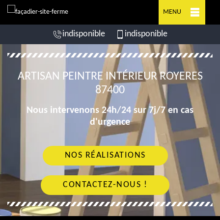
MENU
indisponible
indisponible
ARTISAN PEINTRE INTÉRIEUR ROYERES
87400
Nous intervenons 24h/24 sur 7j/7 en cas
d'urgence
NOS RÉALISATIONS
CONTACTEZ-NOUS !