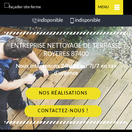
MENU
indisponible
indisponible
ENTREPRISE NETTOYAGE DE TERRASSE
ROYERES 87400
Nous intervenons 24h/24 sur 7j/7 en cas
d'urgence
NOS RÉALISATIONS
CONTACTEZ-NOUS !