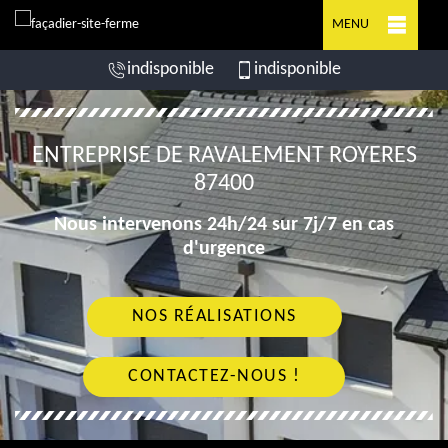
MENU
indisponible
indisponible
ENTREPRISE DE RAVALEMENT ROYERES
87400
Nous intervenons 24h/24 sur 7j/7 en cas
d'urgence
NOS RÉALISATIONS
CONTACTEZ-NOUS !