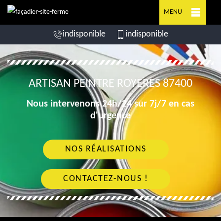
MENU
indisponible
indisponible
ARTISAN PEINTRE ROYERES 87400
Nous intervenons 24h/24 sur 7j/7 en cas
d'urgence
NOS RÉALISATIONS
CONTACTEZ-NOUS !