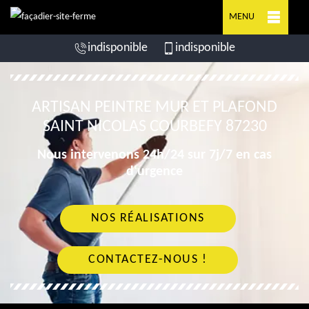
MENU
indisponible
indisponible
ARTISAN PEINTRE MUR ET PLAFOND
SAINT NICOLAS COURBEFY 87230
Nous intervenons 24h/24 sur 7j/7 en cas
d'urgence
NOS RÉALISATIONS
CONTACTEZ-NOUS !