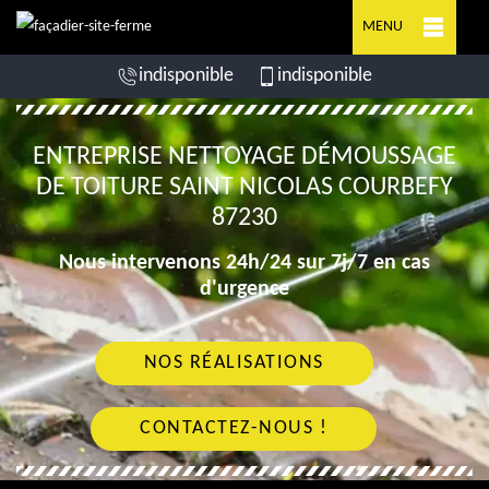
MENU
indisponible
indisponible
ENTREPRISE NETTOYAGE DÉMOUSSAGE
DE TOITURE SAINT NICOLAS COURBEFY
87230
Nous intervenons 24h/24 sur 7j/7 en cas
d'urgence
NOS RÉALISATIONS
CONTACTEZ-NOUS !