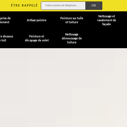
ÊTRE RAPPELÉ
Nettoyage et
prise de
Peinture sur tuile
Artisan peintre
ravalement de
alement
et toiture
façade
Nettoyage
re dessous
Peinture et
démoussage de
e toit
décapage de volet
toiture