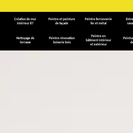
Création de mur
Peintre et peinture
Peintre ferronnerie
Entre
intérieur 87
de façade
fer et métal
rav
Peintre en
Nettoyage de
Peintre rénovation
Peintu
bâtiment intérieur
terrasse
boiserie bois
d
et extérieur