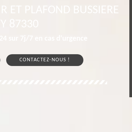
R ET PLAFOND BUSSIERE
Y 87330
4 sur 7j/7 en cas d'urgence
CONTACTEZ-NOUS !