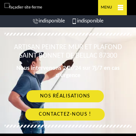
MENU
indisponible
indisponible
ARTISAN PEINTRE MUR ET PLAFOND
SAINT BONNET DE BELLAC 87300
Nous intervenons 24h/24 sur 7j/7 en cas
d'urgence
NOS RÉALISATIONS
CONTACTEZ-NOUS !