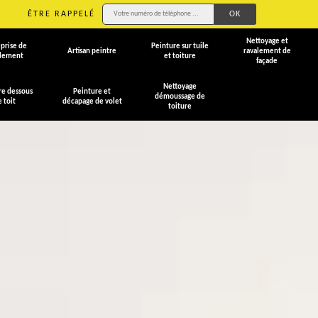
ÊTRE RAPPELÉ
Nettoyage et
prise de
Peinture sur tuile
Artisan peintre
ravalement de
alement
et toiture
façade
Nettoyage
re dessous
Peinture et
démoussage de
e toit
décapage de volet
toiture