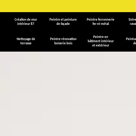
Création de mur
Peintre et peinture
Peintre ferronnerie
Entre
intérieur 87
de façade
fer et métal
rav
Peintre en
Nettoyage de
Peintre rénovation
Peintu
bâtiment intérieur
terrasse
boiserie bois
d
et extérieur