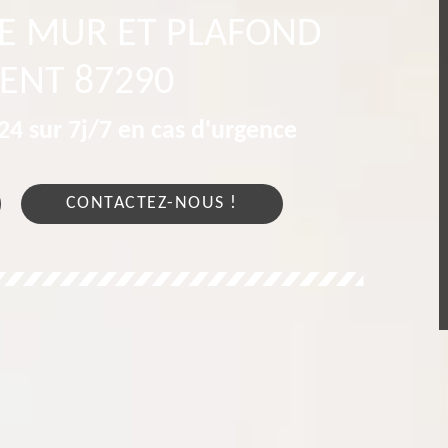
RE MUR ET PLAFOND
ENT 87290
4 sur 7j/7 en cas d'urgence
CONTACTEZ-NOUS !