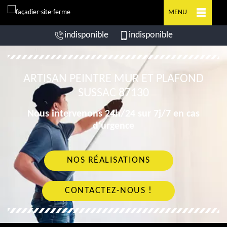
MENU
indisponible
indisponible
ARTISAN PEINTRE MUR ET PLAFOND
SUSSAC 87130
Nous intervenons 24h/24 sur 7j/7 en cas
d'urgence
NOS RÉALISATIONS
CONTACTEZ-NOUS !