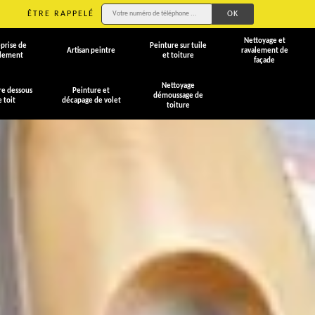
ÊTRE RAPPELÉ
Nettoyage et
prise de
Peinture sur tuile
Artisan peintre
ravalement de
alement
et toiture
façade
Nettoyage
re dessous
Peinture et
démoussage de
e toit
décapage de volet
toiture