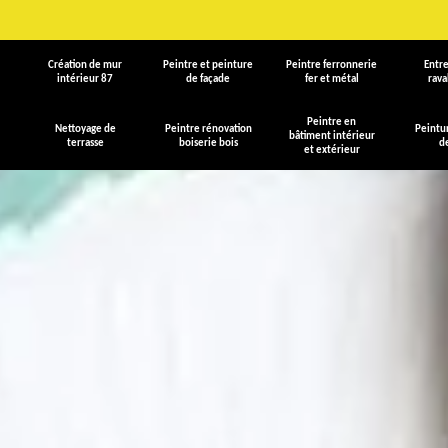
Création de mur
Peintre et peinture
Peintre ferronnerie
Entre
intérieur 87
de façade
fer et métal
rav
Peintre en
Nettoyage de
Peintre rénovation
Peintu
bâtiment intérieur
terrasse
boiserie bois
d
et extérieur