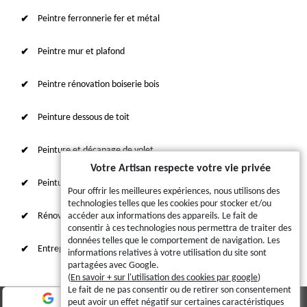
Peintre ferronnerie fer et métal
Peintre mur et plafond
Peintre rénovation boiserie bois
Peinture dessous de toit
Peinture et décapage de volet
Votre Artisan respecte votre vie privée
Peinture sur tuile et toiture
Pour offrir les meilleures expériences, nous utilisons des
technologies telles que les cookies pour stocker et/ou
Rénovation intérieure 87
accéder aux informations des appareils. Le fait de
consentir à ces technologies nous permettra de traiter des
données telles que le comportement de navigation. Les
Entreprise de ravalement
informations relatives à votre utilisation du site sont
partagées avec Google.
(
En savoir + sur l'utilisation des cookies par google
)
Le fait de ne pas consentir ou de retirer son consentement
peut avoir un effet négatif sur certaines caractéristiques
© 2023 - 2026 - Tout droit réservé