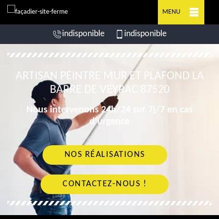
MENU
indisponible
indisponible
ARTISAN PEINTRE MUR ET PLAFOND LA
BARRE DE VEYRAC 87520
Nous intervenons 24h/24 sur 7j/7 en cas
d'urgence
NOS RÉALISATIONS
CONTACTEZ-NOUS !