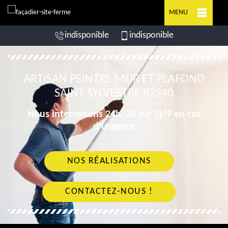
MENU
indisponible
indisponible
ARTISAN PEINTRE MUR ET PLAFOND
SAINT SYLVESTRE 87240
Nous intervenons 24h/24 sur 7j/7 en cas
d'urgence
NOS RÉALISATIONS
CONTACTEZ-NOUS !