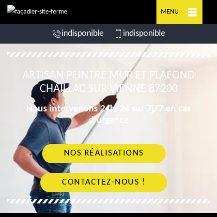
MENU
indisponible
indisponible
ARTISAN PEINTRE MUR ET PLAFOND
CHAILLAC SUR VIENNE 87200
Nous intervenons 24h/24 sur 7j/7 en cas
d'urgence
NOS RÉALISATIONS
CONTACTEZ-NOUS !