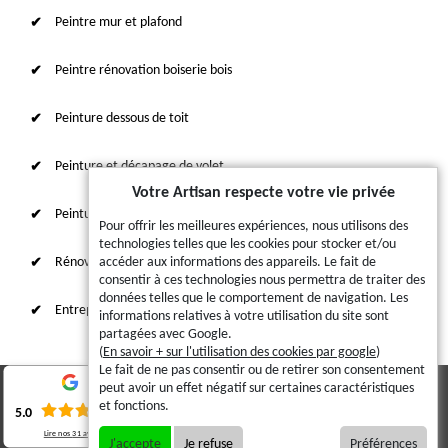
Peintre mur et plafond
Peintre rénovation boiserie bois
Peinture dessous de toit
Peinture et décapage de volet
Votre Artisan respecte votre vie privée
Peinture sur tuile et toiture
Pour offrir les meilleures expériences, nous utilisons des
technologies telles que les cookies pour stocker et/ou
Rénovation intérieure 87
accéder aux informations des appareils. Le fait de
consentir à ces technologies nous permettra de traiter des
données telles que le comportement de navigation. Les
Entreprise de ravalement
informations relatives à votre utilisation du site sont
partagées avec Google.
(
En savoir + sur l'utilisation des cookies par google
)
Le fait de ne pas consentir ou de retirer son consentement
peut avoir un effet négatif sur certaines caractéristiques
© 2023 - 2026 - Tout droit réservé
et fonctions.
5.0
Lire nos
31
avis
Mentions légales
J'accepte
Je refuse
Préférences