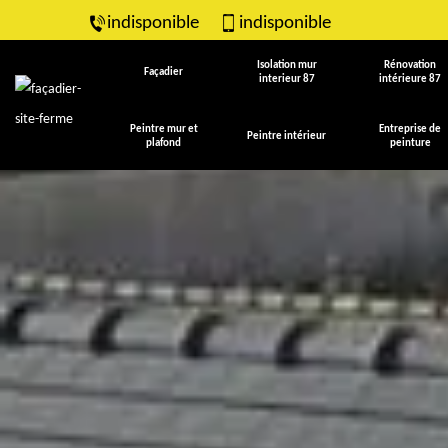
indisponible
indisponible
Isolation mur
Rénovation
Façadier
interieur 87
intérieure 87
Peintre mur et
Entreprise de
Peintre intérieur
plafond
peinture