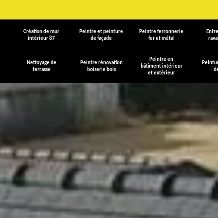
Création de mur
Peintre et peinture
Peintre ferronnerie
Entre
intérieur 87
de façade
fer et métal
rav
Peintre en
Nettoyage de
Peintre rénovation
Peintu
bâtiment intérieur
terrasse
boiserie bois
d
et extérieur