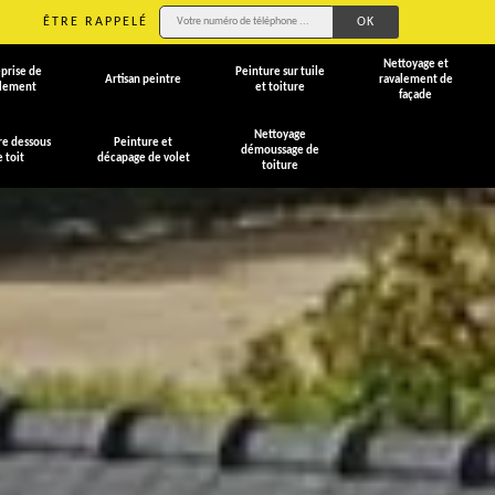
ÊTRE RAPPELÉ
Nettoyage et
prise de
Peinture sur tuile
Artisan peintre
ravalement de
alement
et toiture
façade
Nettoyage
re dessous
Peinture et
démoussage de
e toit
décapage de volet
toiture