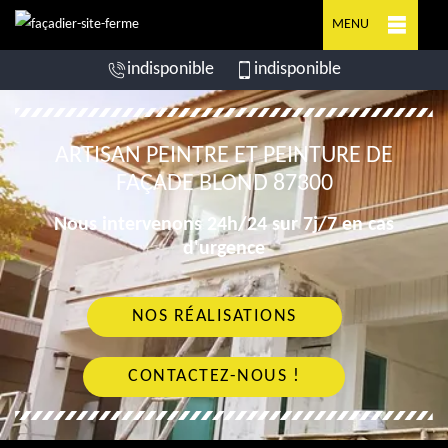
MENU
indisponible
indisponible
ARTISAN PEINTRE ET PEINTURE DE
FAÇADE BLOND 87300
Nous intervenons 24h/24 sur 7j/7 en cas
d'urgence
NOS RÉALISATIONS
CONTACTEZ-NOUS !