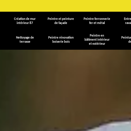
Création de mur
Peintre et peinture
Peintre ferronnerie
Entre
intérieur 87
de façade
fer et métal
rav
Peintre en
Nettoyage de
Peintre rénovation
Peintu
bâtiment intérieur
terrasse
boiserie bois
d
et extérieur