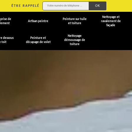
ÊTRE RAPPELÉ
Nettoyage et
prise de
Peinture sur tuile
Artisan peintre
ravalement de
alement
et toiture
façade
Nettoyage
re dessous
Peinture et
démoussage de
e toit
décapage de volet
toiture