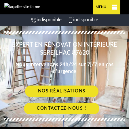
MENU
indisponible
indisponible
EXPERT EN RÉNOVATION INTÉRIEURE
SEREILHAC 87620
Nous intervenons 24h/24 sur 7j/7 en cas
d'urgence
NOS RÉALISATIONS
CONTACTEZ-NOUS !