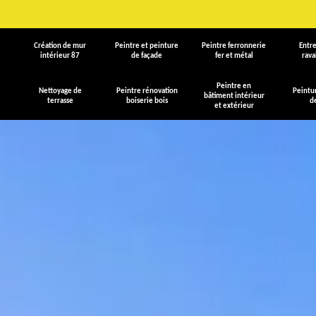
Création de mur
Peintre et peinture
Peintre ferronnerie
Entre
intérieur 87
de façade
fer et métal
rav
Peintre en
Nettoyage de
Peintre rénovation
Peintu
bâtiment intérieur
terrasse
boiserie bois
d
et extérieur