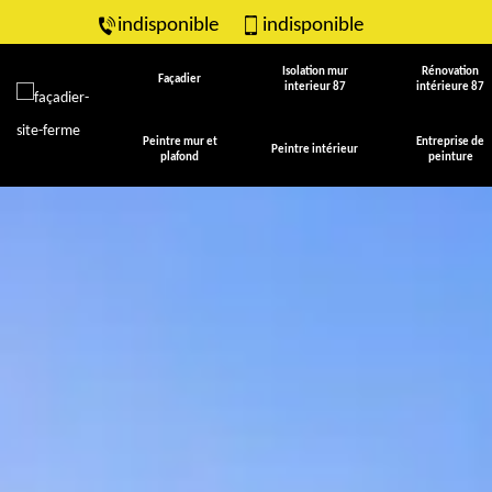
indisponible
indisponible
Isolation mur
Rénovation
Façadier
interieur 87
intérieure 87
Peintre mur et
Entreprise de
Peintre intérieur
plafond
peinture