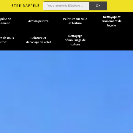
ÊTRE RAPPELÉ
Nettoyage et
prise de
Peinture sur tuile
Artisan peintre
ravalement de
alement
et toiture
façade
Nettoyage
re dessous
Peinture et
démoussage de
e toit
décapage de volet
toiture