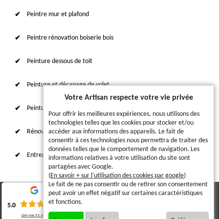
Peintre mur et plafond
Peintre rénovation boiserie bois
Peinture dessous de toit
Peinture et décapage de volet
Votre Artisan respecte votre vie privée
Peinture sur tuile et toiture
Pour offrir les meilleures expériences, nous utilisons des
technologies telles que les cookies pour stocker et/ou
Rénovation intérieure 87
accéder aux informations des appareils. Le fait de
consentir à ces technologies nous permettra de traiter des
données telles que le comportement de navigation. Les
Entreprise de ravalement
informations relatives à votre utilisation du site sont
partagées avec Google.
(
En savoir + sur l'utilisation des cookies par google
)
Le fait de ne pas consentir ou de retirer son consentement
peut avoir un effet négatif sur certaines caractéristiques
© 2023 - 2026 - Tout droit réservé
et fonctions.
5.0
Lire nos
31
avis
Mentions légales