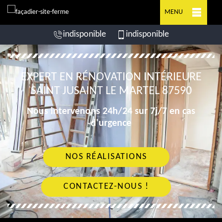
MENU
indisponible
indisponible
EXPERT EN RÉNOVATION INTÉRIEURE
SAINT JUSAINT LE MARTEL 87590
Nous intervenons 24h/24 sur 7j/7 en cas
d'urgence
NOS RÉALISATIONS
CONTACTEZ-NOUS !