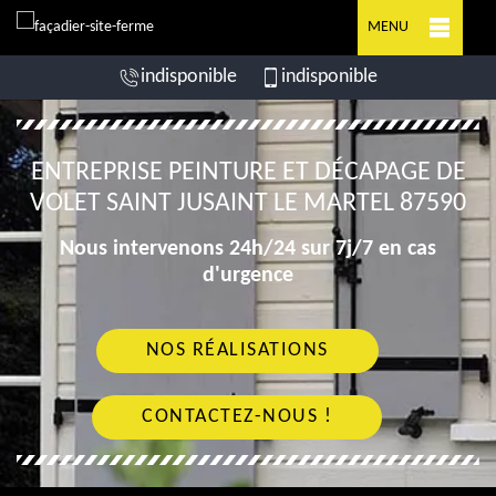
MENU
indisponible
indisponible
ENTREPRISE PEINTURE ET DÉCAPAGE DE
VOLET SAINT JUSAINT LE MARTEL 87590
Nous intervenons 24h/24 sur 7j/7 en cas
d'urgence
NOS RÉALISATIONS
CONTACTEZ-NOUS !