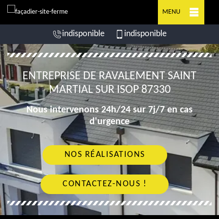
MENU
indisponible
indisponible
ENTREPRISE DE RAVALEMENT SAINT
MARTIAL SUR ISOP 87330
Nous intervenons 24h/24 sur 7j/7 en cas
d'urgence
NOS RÉALISATIONS
CONTACTEZ-NOUS !