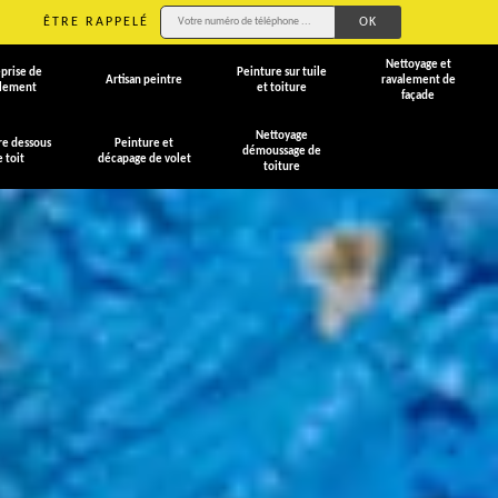
ÊTRE RAPPELÉ
Nettoyage et
prise de
Peinture sur tuile
Artisan peintre
ravalement de
alement
et toiture
façade
Nettoyage
re dessous
Peinture et
démoussage de
e toit
décapage de volet
toiture