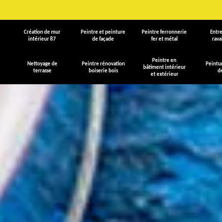
Création de mur
Peintre et peinture
Peintre ferronnerie
Entre
intérieur 87
de façade
fer et métal
rav
Peintre en
Nettoyage de
Peintre rénovation
Peintu
bâtiment intérieur
terrasse
boiserie bois
d
et extérieur