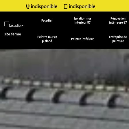
indisponible
indisponible
Isolation mur
Rénovation
Façadier
interieur 87
intérieure 87
Peintre mur et
Entreprise de
Peintre intérieur
plafond
peinture