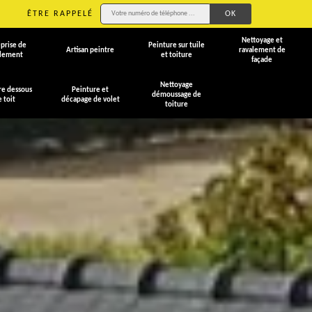
ÊTRE RAPPELÉ
Nettoyage et
prise de
Peinture sur tuile
Artisan peintre
ravalement de
alement
et toiture
façade
Nettoyage
re dessous
Peinture et
démoussage de
e toit
décapage de volet
toiture