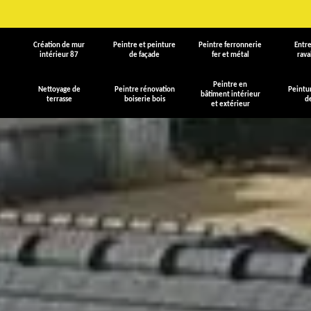
Création de mur
Peintre et peinture
Peintre ferronnerie
Entre
intérieur 87
de façade
fer et métal
rav
Peintre en
Nettoyage de
Peintre rénovation
Peintu
bâtiment intérieur
terrasse
boiserie bois
d
et extérieur