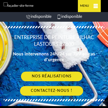
MENU
indisponible
indisponible
ENTREPRISE DE PEINTURE RILHAC
LASTOURS 87800
Nous intervenons 24h/24 sur 7j/7 en cas
d'urgence
NOS RÉALISATIONS
CONTACTEZ-NOUS !