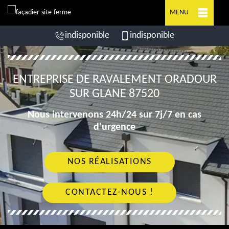
MENU
indisponible
indisponible
ENTREPRISE DE RAVALEMENT ORADOUR
SUR GLANE 87520
Nous intervenons 24h/24 sur 7j/7 en cas
d'urgence
NOS RÉALISATIONS
CONTACTEZ-NOUS !