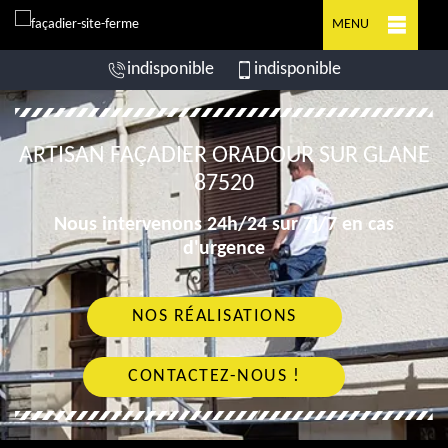
MENU
indisponible
indisponible
ARTISAN FAÇADIER ORADOUR SUR GLANE
87520
Nous intervenons 24h/24 sur 7j/7 en cas
d'urgence
NOS RÉALISATIONS
CONTACTEZ-NOUS !