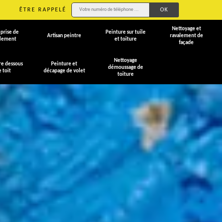
ÊTRE RAPPELÉ
Nettoyage et
prise de
Peinture sur tuile
Artisan peintre
ravalement de
alement
et toiture
façade
Nettoyage
re dessous
Peinture et
démoussage de
e toit
décapage de volet
toiture