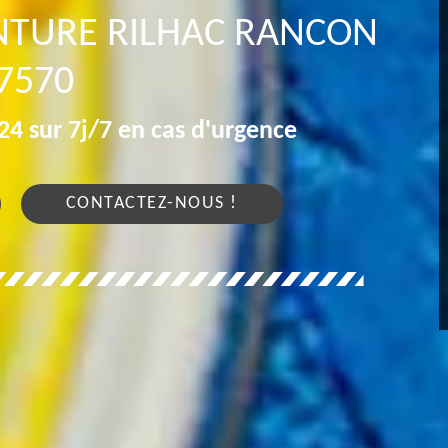
INTURE RILHAC RANCON
7570
4 sur 7j/7 en cas d'urgence
CONTACTEZ-NOUS !