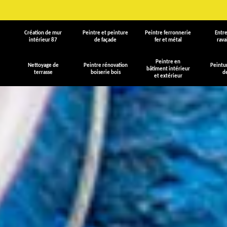
Création de mur
Peintre et peinture
Peintre ferronnerie
Entre
intérieur 87
de façade
fer et métal
rav
Peintre en
Nettoyage de
Peintre rénovation
Peintu
bâtiment intérieur
terrasse
boiserie bois
d
et extérieur