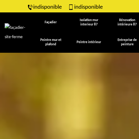
indisponible
indisponible
Isolation mur
Rénovation
Façadier
interieur 87
intérieure 87
Peintre mur et
Entreprise de
Peintre intérieur
plafond
peinture