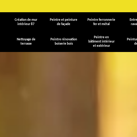
Création de mur
Peintre et peinture
Peintre ferronnerie
Entre
intérieur 87
de façade
fer et métal
rav
Peintre en
Nettoyage de
Peintre rénovation
Peintu
bâtiment intérieur
terrasse
boiserie bois
d
et extérieur