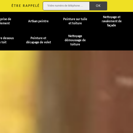
ÊTRE RAPPELÉ
Nettoyage et
prise de
Peinture sur tuile
Artisan peintre
ravalement de
alement
et toiture
façade
Nettoyage
re dessous
Peinture et
démoussage de
e toit
décapage de volet
toiture