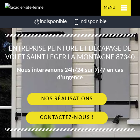
MENU
indisponible
indisponible
ENTREPRISE PEINTURE ET DÉCAPAGE DE
VOLET SAINT LEGER LA MONTAGNE 87340
Nous intervenons 24h/24 sur 7j/7 en cas
d'urgence
NOS RÉALISATIONS
CONTACTEZ-NOUS !