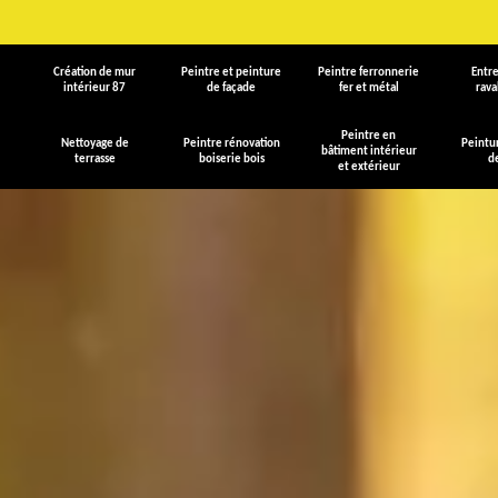
Création de mur
Peintre et peinture
Peintre ferronnerie
Entre
intérieur 87
de façade
fer et métal
rav
Peintre en
Nettoyage de
Peintre rénovation
Peintu
bâtiment intérieur
terrasse
boiserie bois
d
et extérieur