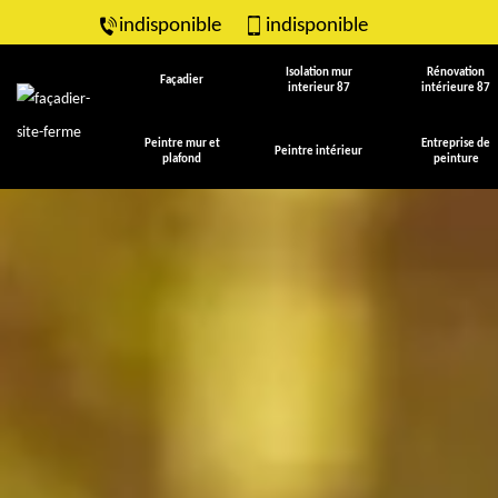
indisponible
indisponible
Isolation mur
Rénovation
Façadier
interieur 87
intérieure 87
Peintre mur et
Entreprise de
Peintre intérieur
plafond
peinture