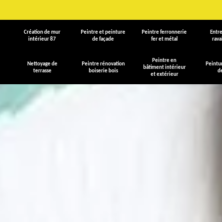
Création de mur
Peintre et peinture
Peintre ferronnerie
Entre
intérieur 87
de façade
fer et métal
rav
Peintre en
Nettoyage de
Peintre rénovation
Peintu
bâtiment intérieur
terrasse
boiserie bois
d
et extérieur