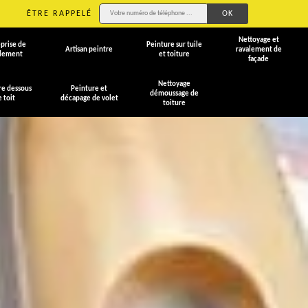
ÊTRE RAPPELÉ
Nettoyage et
prise de
Peinture sur tuile
Artisan peintre
ravalement de
alement
et toiture
façade
Nettoyage
re dessous
Peinture et
démoussage de
e toit
décapage de volet
toiture