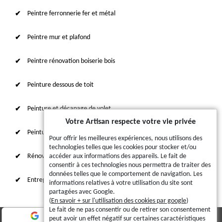
Peintre ferronnerie fer et métal
Peintre mur et plafond
Peintre rénovation boiserie bois
Peinture dessous de toit
Peinture et décapage de volet
Votre Artisan respecte votre vie privée
Peinture sur tuile et toiture
Pour offrir les meilleures expériences, nous utilisons des
technologies telles que les cookies pour stocker et/ou
Rénovation intérieure 87
accéder aux informations des appareils. Le fait de
consentir à ces technologies nous permettra de traiter des
données telles que le comportement de navigation. Les
Entreprise de ravalement
informations relatives à votre utilisation du site sont
partagées avec Google.
(
En savoir + sur l'utilisation des cookies par google
)
Le fait de ne pas consentir ou de retirer son consentement
peut avoir un effet négatif sur certaines caractéristiques
© 2023 - 2026 - Tout droit réservé