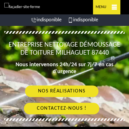
MENU
indisponible
indisponible
ENTREPRISE NETTOYAGE DÉMOUSSAGE
DE TOITURE MILHAGUET 87440
Nous intervenons 24h/24 sur 7j/7 en cas
d'urgence
NOS RÉALISATIONS
CONTACTEZ-NOUS !