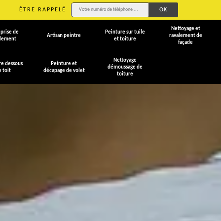
ÊTRE RAPPELÉ
Nettoyage et
prise de
Peinture sur tuile
Artisan peintre
ravalement de
alement
et toiture
façade
Nettoyage
re dessous
Peinture et
démoussage de
e toit
décapage de volet
toiture