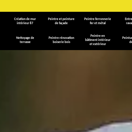
Création de mur
Peintre et peinture
Peintre ferronnerie
Entre
intérieur 87
de façade
fer et métal
rav
Peintre en
Nettoyage de
Peintre rénovation
Peintu
bâtiment intérieur
terrasse
boiserie bois
d
et extérieur