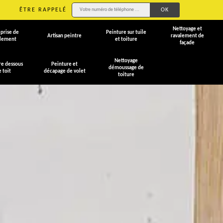
ÊTRE RAPPELÉ
Nettoyage et
prise de
Peinture sur tuile
Artisan peintre
ravalement de
alement
et toiture
façade
Nettoyage
re dessous
Peinture et
démoussage de
e toit
décapage de volet
toiture