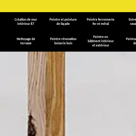
Création de mur
Peintre et peinture
Peintre ferronnerie
Entre
intérieur 87
de façade
fer et métal
rav
Peintre en
Nettoyage de
Peintre rénovation
Peintu
bâtiment intérieur
terrasse
boiserie bois
d
et extérieur