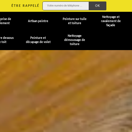
ÊTRE RAPPELÉ
Nettoyage et
prise de
Peinture sur tuile
Artisan peintre
ravalement de
alement
et toiture
façade
Nettoyage
re dessous
Peinture et
démoussage de
e toit
décapage de volet
toiture