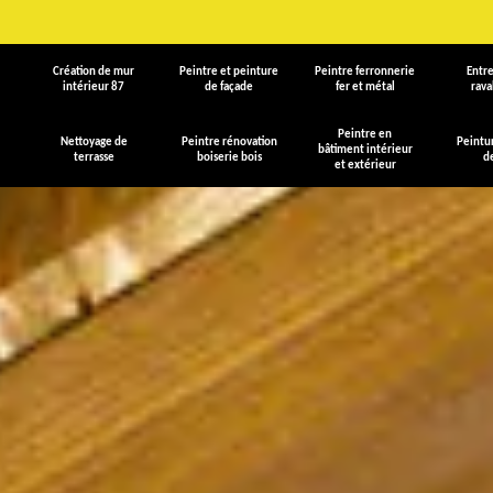
Création de mur
Peintre et peinture
Peintre ferronnerie
Entre
intérieur 87
de façade
fer et métal
rav
Peintre en
Nettoyage de
Peintre rénovation
Peintu
bâtiment intérieur
terrasse
boiserie bois
d
et extérieur