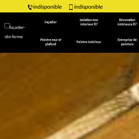
indisponible
indisponible
Isolation mur
Rénovation
Façadier
interieur 87
intérieure 87
Peintre mur et
Entreprise de
Peintre intérieur
plafond
peinture