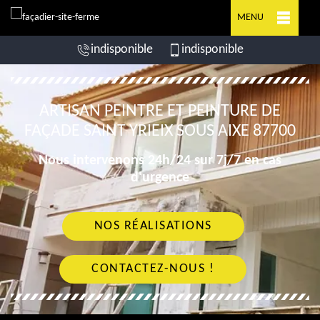
MENU
indisponible
indisponible
ARTISAN PEINTRE ET PEINTURE DE
FAÇADE SAINT YRIEIX SOUS AIXE 87700
Nous intervenons 24h/24 sur 7j/7 en cas
d'urgence
NOS RÉALISATIONS
CONTACTEZ-NOUS !