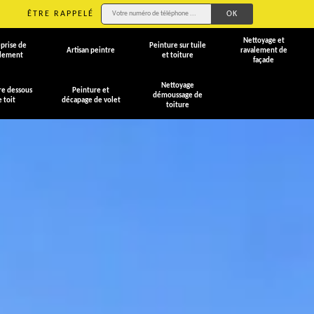
ÊTRE RAPPELÉ
Nettoyage et
prise de
Peinture sur tuile
Artisan peintre
ravalement de
alement
et toiture
façade
Nettoyage
re dessous
Peinture et
démoussage de
e toit
décapage de volet
toiture