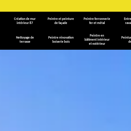
Création de mur
Peintre et peinture
Peintre ferronnerie
Entre
intérieur 87
de façade
fer et métal
rav
Peintre en
Nettoyage de
Peintre rénovation
Peintu
bâtiment intérieur
terrasse
boiserie bois
d
et extérieur