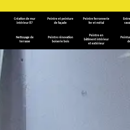
Création de mur
Peintre et peinture
Peintre ferronnerie
Entre
intérieur 87
de façade
fer et métal
rav
Peintre en
Nettoyage de
Peintre rénovation
Peintu
bâtiment intérieur
terrasse
boiserie bois
d
et extérieur