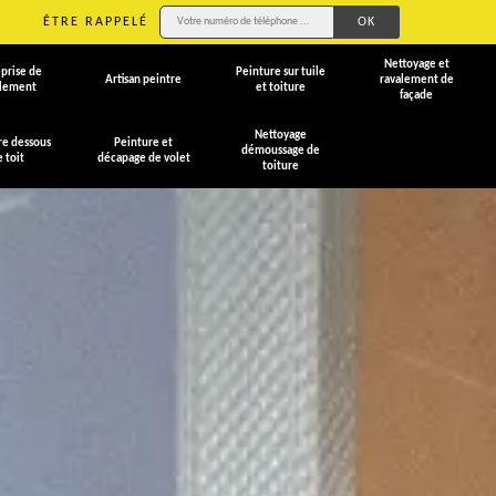
ÊTRE RAPPELÉ
Nettoyage et
prise de
Peinture sur tuile
Artisan peintre
ravalement de
alement
et toiture
façade
Nettoyage
re dessous
Peinture et
démoussage de
e toit
décapage de volet
toiture