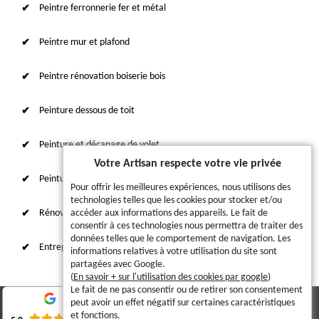
Peintre ferronnerie fer et métal
Peintre mur et plafond
Peintre rénovation boiserie bois
Peinture dessous de toit
Peinture et décapage de volet
Votre Artisan respecte votre vie privée
Peinture sur tuile et toiture
Pour offrir les meilleures expériences, nous utilisons des
technologies telles que les cookies pour stocker et/ou
Rénovation intérieure 87
accéder aux informations des appareils. Le fait de
consentir à ces technologies nous permettra de traiter des
données telles que le comportement de navigation. Les
Entreprise de ravalement
informations relatives à votre utilisation du site sont
partagées avec Google.
(
En savoir + sur l'utilisation des cookies par google
)
Le fait de ne pas consentir ou de retirer son consentement
peut avoir un effet négatif sur certaines caractéristiques
© 2023 - 2026 - Tout droit réservé
et fonctions.