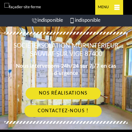
MENU
indisponible
indisponible
SOCIÉTÉ ISOLATION MUR INTÉRIEUR
SAUVIAT SUR VIGE 87400
Nous intervenons 24h/24 sur 7j/7 en cas
d'urgence
NOS RÉALISATIONS
CONTACTEZ-NOUS !