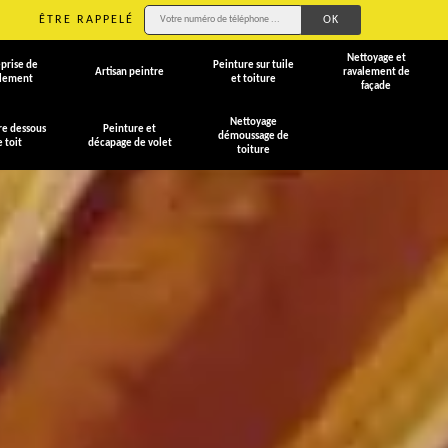
ÊTRE RAPPELÉ
Nettoyage et
prise de
Peinture sur tuile
Artisan peintre
ravalement de
alement
et toiture
façade
Nettoyage
re dessous
Peinture et
démoussage de
e toit
décapage de volet
toiture