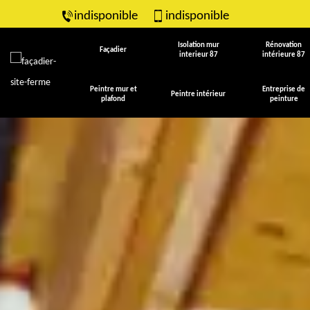
indisponible
indisponible
Isolation mur
Rénovation
Façadier
interieur 87
intérieure 87
Peintre mur et
Entreprise de
Peintre intérieur
plafond
peinture