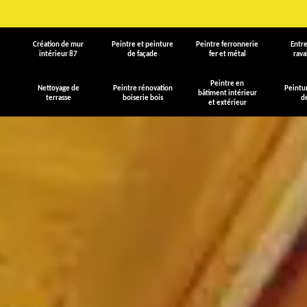
Création de mur
Peintre et peinture
Peintre ferronnerie
Entre
intérieur 87
de façade
fer et métal
rav
Peintre en
Nettoyage de
Peintre rénovation
Peintu
bâtiment intérieur
terrasse
boiserie bois
d
et extérieur